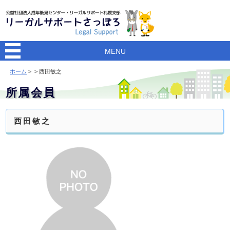
MENU
ホーム
>
> 西田敏之
所属会員
西田敏之